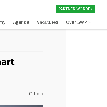
PARTNER WORDEN
my
Agenda
Vacatures
Over SWP
mart
1 min