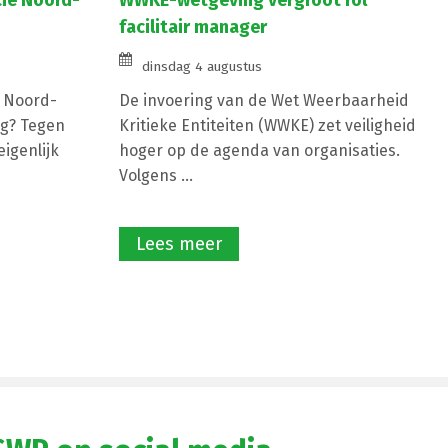
cie Noord-
WWKE-wetgeving vergroot rol
facilitair manager
dinsdag 4 augustus
e Noord-
De invoering van de Wet Weerbaarheid
g? Tegen
Kritieke Entiteiten (WWKE) zet veiligheid
igenlijk
hoger op de agenda van organisaties.
Volgens ...
Lees meer