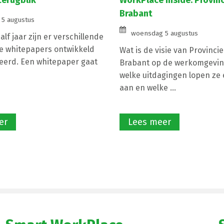
terugblik
WorkPlace Inside: Provin
Brabant
5 augustus
woensdag 5 augustus
lf jaar zijn er verschillende
e whitepapers ontwikkeld
Wat is de visie van Provinci
eerd. Een whitepaper gaat
Brabant op de werkomgevin
welke uitdagingen lopen ze e
aan en welke ...
er
Lees meer