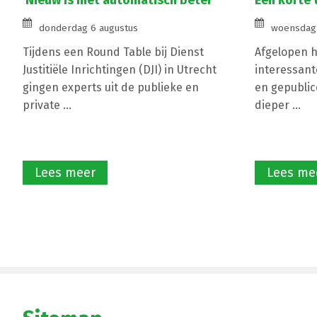
'Nieuw is niet automatisch beter'
Een korte 
donderdag 6 augustus
woensdag 
Tijdens een Round Table bij Dienst
Afgelopen ha
Justitiële Inrichtingen (DJI) in Utrecht
interessant
gingen experts uit de publieke en
en gepublic
private ...
dieper ...
Lees meer
Lees me