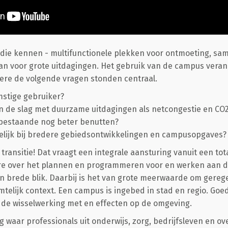
die kennen - multifunctionele plekken voor ontmoeting, sa
aan voor grote uitdagingen. Het gebruik van de campus veran
re de volgende vragen stonden centraal.
mstige gebruiker?
 de slag met duurzame uitdagingen als netcongestie en CO2
bestaande nog beter benutten?
elijk bij bredere gebiedsontwikkelingen en campusopgaves?
transitie! Dat vraagt een integrale aansturing vanuit een tot
e over het plannen en programmeren voor en werken aan de
en brede blik. Daarbij is het van grote meerwaarde om gerege
imtelijk context. Een campus is ingebed in stad en regio. Go
de wisselwerking met en effecten op de omgeving.
waar professionals uit onderwijs, zorg, bedrijfsleven en ov