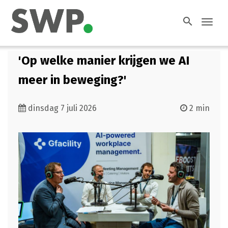
search
Toggl
navig
'Op welke manier krijgen we AI
meer in beweging?'
dinsdag 7 juli 2026
2 min