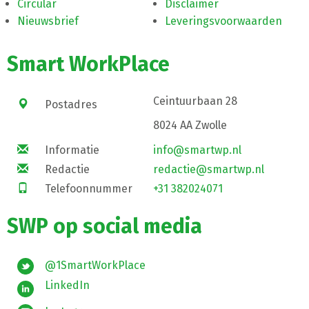
Circular
Disclaimer
Nieuwsbrief
Leveringsvoorwaarden
Smart WorkPlace
Ceintuurbaan 28
Postadres
8024 AA Zwolle
Informatie
info@smartwp.nl
Redactie
redactie@smartwp.nl
Telefoonnummer
+31 382024071
SWP op social media
@1SmartWorkPlace
LinkedIn