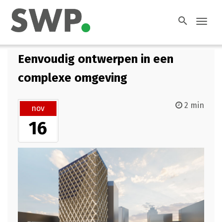
search
Toggl
navig
Eenvoudig ontwerpen in een
complexe omgeving
2 min
nov
16