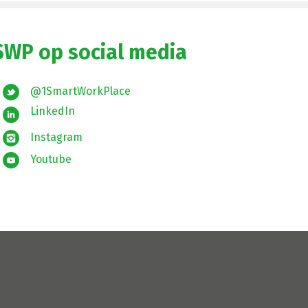
SWP op social media
@1SmartWorkPlace
LinkedIn
Instagram
Youtube