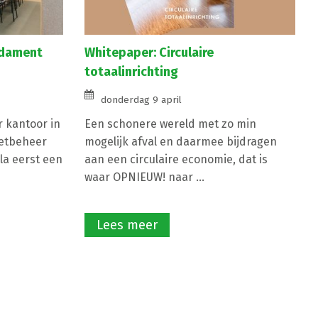
Whitepaper: Circulaire
ndament
totaalinrichting
donderdag 9 april
Een schonere wereld met zo min
r kantoor in
mogelijk afval en daarmee bijdragen
etbeheer
aan een circulaire economie, dat is
a eerst een
waar OPNIEUW! naar ...
Lees meer