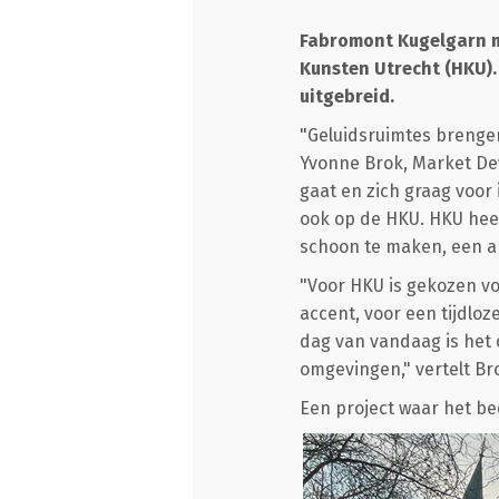
Fabromont Kugelgarn m
Kunsten Utrecht (HKU).
uitgebreid.
"Geluidsruimtes brengen
Yvonne Brok, Market Dev
gaat en zich graag voor
ook op de HKU. HKU heef
schoon te maken, een ak
"Voor HKU is gekozen v
accent, voor een tijdloz
dag van vandaag is het
omgevingen," vertelt Br
Een project waar het bed