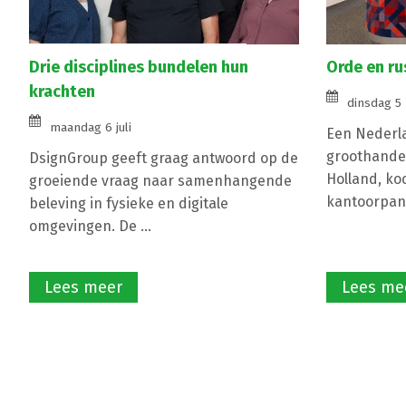
Drie disciplines bundelen hun
Orde en ru
krachten
dinsdag 5
maandag 6 juli
Een Nederl
groothandel
DsignGroup geeft graag antwoord op de
Holland, ko
groeiende vraag naar samenhangende
kantoorpand
beleving in fysieke en digitale
omgevingen. De ...
Lees meer
Lees me