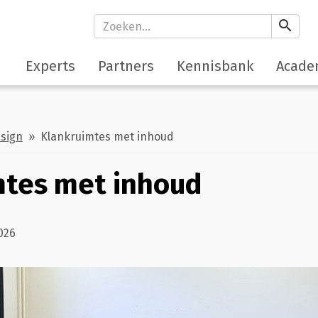
search
Experts
Partners
Kennisbank
Acade
esign
» Klankruimtes met inhoud
mtes met inhoud
026