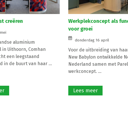
st creëren
Werkplekconcept als fu
voor groei
 mei
donderdag 16 april
andse aluminium
 in Uithoorn, Comhan
Voor de uitbreiding van haa
cht een leegstaand
New Babylon ontwikkelde N
 in de buurt van haar ...
Nederland samen met Parell
werkconcept. ...
er
Lees meer