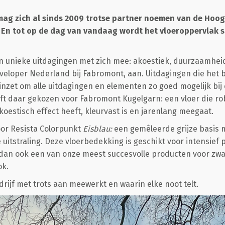
ag zich al sinds 2009 trotse partner noemen van de Hoog
 En tot op de dag van vandaag wordt het vloeroppervlak s
 unieke uitdagingen met zich mee: akoestiek, duurzaamheid 
eloper Nederland bij Fabromont, aan. Uitdagingen die het be
 inzet om alle uitdagingen en elementen zo goed mogelijk bij
t daar gekozen voor Fabromont Kugelgarn: een vloer die rob
oestisch effect heeft, kleurvast is en jarenlang meegaat.
oor Resista Colorpunkt
Eisblau:
een gemêleerde grijze basis 
e uitstraling. Deze vloerbedekking is geschikt voor intensief 
 dan ook een van onze meest succesvolle producten voor zwa
ok.
rijf met trots aan meewerkt en waarin elke noot telt.