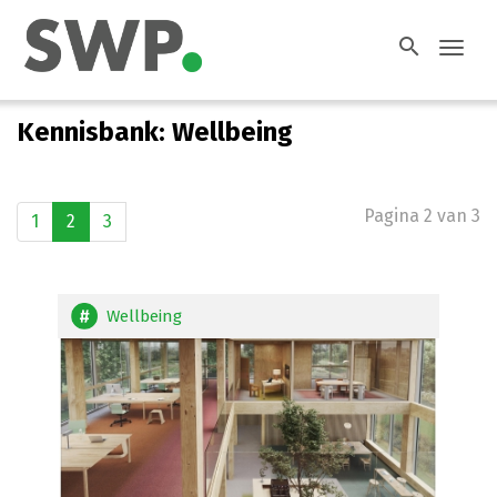
search
Toggl
navig
Kennisbank: Wellbeing
Pagina 2 van 3
1
2
3
Wellbeing