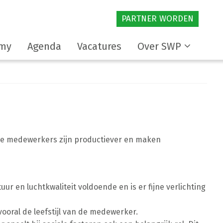
PARTNER WORDEN
my
Agenda
Vacatures
Over SWP
e medewerkers zijn productiever en maken
r en luchtkwaliteit voldoende en is er fijne verlichting
ooral de leefstijl van de medewerker.