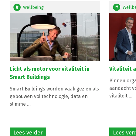
Wellbeing
Wellb
Licht als motor voor vitaliteit in
Vitaliteit
Smart Buildings
Binnen orga
aandacht v
Smart Buildings worden vaak gezien als
vitaliteit ...
gebouwen vol technologie, data en
slimme ...
Lees verder
Lees ver