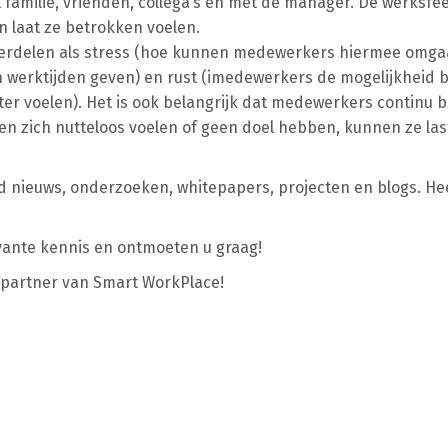
amilie, vrienden, collega’s en met de manager. De werksfeer s
 laat ze betrokken voelen.
erdelen als
stress (hoe kunnen medewerkers hiermee omgaa
erktijden geven) en rust (imedewerkers de mogelijkheid bi
er voelen). Het is ook belangrijk dat medewerkers continu bli
en zich nutteloos voelen of geen doel hebben, kunnen ze la
d nieuws, onderzoeken, whitepapers, projecten en blogs. He
evante kennis en ontmoeten u graag!
n partner van Smart WorkPlace!