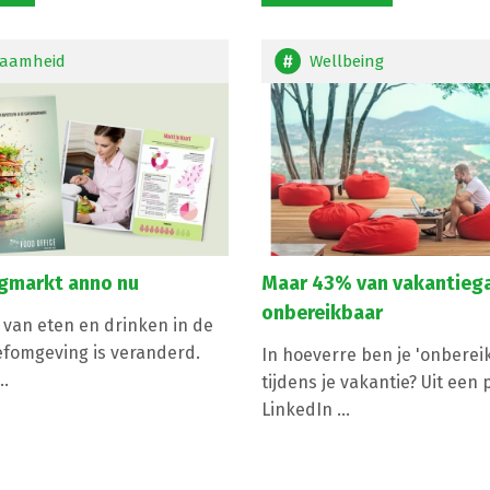
aamheid
Wellbeing
ngmarkt anno nu
Maar 43% van vakantiega
onbereikbaar
van eten en drinken in de
efomgeving is veranderd.
In hoeverre ben je 'onberei
..
tijdens je vakantie? Uit een 
LinkedIn ...