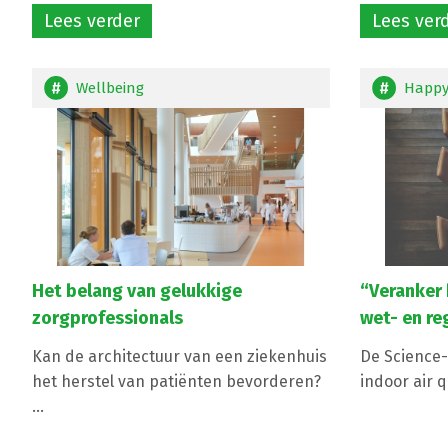
Lees verder
Lees ver
Wellbeing
Happy
Het belang van gelukkige
“Veranker 
zorgprofessionals
wet- en re
Kan de architectuur van een ziekenhuis
De Science-
het herstel van patiënten bevorderen?
indoor air qu
...