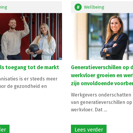
eing
Wellbeing
 als toegang tot de markt
Generatieverschillen op 
werkvloer groeien en we
nisaties is er steeds meer
zijn onvoldoende voorbe
oor de gezondheid en
Werkgevers onderschatten h
van generatieverschillen op
werkvloer. Dat ...
der
Lees verder