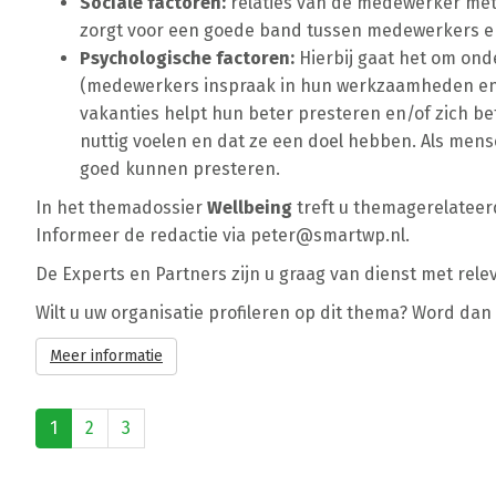
Sociale factoren:
relaties van de medewerker met f
zorgt voor een goede band tussen medewerkers en
Psychologische factoren:
Hierbij gaat het om ond
(medewerkers inspraak in hun werkzaamheden en w
vakanties helpt hun beter presteren en/of zich bet
nuttig voelen en dat ze een doel hebben. Als mens
goed kunnen presteren.
In het themadossier
Wellbeing
treft u themagerelateer
Informeer de redactie via
peter@smartwp.nl
.
De Experts en Partners zijn u graag van dienst met rel
Wilt u uw organisatie profileren op dit thema? Word da
Meer informatie
1
2
3