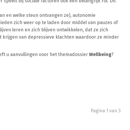
peelt bij sociale factoren ook een belangrijk rol. Dit
n en welke steun ontvangen ze), autonomie
eden zich weer op te laden door middel van pauzes of
jven leren en zich blijven ontwikkelen, dat ze zich
st krijgen van depressieve klachten waardoor ze minder
eft u aanvullingen voor het themadossier
Wellbeing
?
Pagina 1 van 3