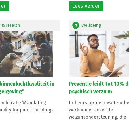
der
Lees verder
 & Health
Wellbeing
binnenluchtkwaliteit in
Preventie leidt tot 10% d
gelgeving”
psychisch verzuim
publicatie ‘Mandating
Er heerst grote onwetendhe
ality for public buildings’ ...
werknemers over de
welzijnsondersteuning, die ..