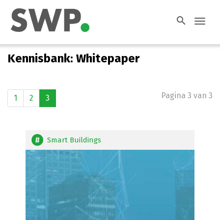
search
Toggl
navig
Kennisbank: Whitepaper
Pagina 3 van 3
1
2
3
Smart Buildings