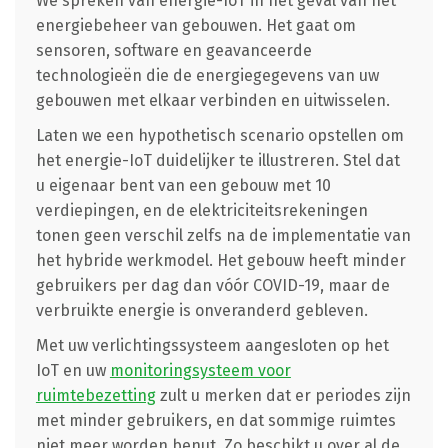
We spreken van energie-IoT in het geval van het
energiebeheer van gebouwen. Het gaat om
sensoren, software en geavanceerde
technologieën die de energiegegevens van uw
gebouwen met elkaar verbinden en uitwisselen.
Laten we een hypothetisch scenario opstellen om
het energie-IoT duidelijker te illustreren. Stel dat
u eigenaar bent van een gebouw met 10
verdiepingen, en de elektriciteitsrekeningen
tonen geen verschil zelfs na de implementatie van
het hybride werkmodel. Het gebouw heeft minder
gebruikers per dag dan vóór COVID-19, maar de
verbruikte energie is onveranderd gebleven.
Met uw verlichtingssysteem aangesloten op het
IoT en uw
monitoringsysteem voor
ruimtebezetting
zult u merken dat er periodes zijn
met minder gebruikers, en dat sommige ruimtes
niet meer worden benut. Zo beschikt u over al de