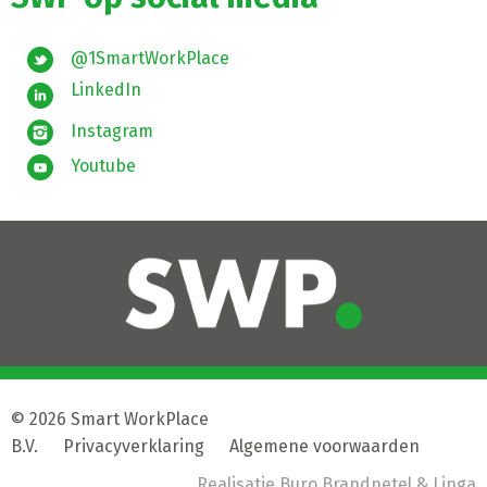
@1SmartWorkPlace
LinkedIn
Instagram
Youtube
© 2026 Smart WorkPlace
B.V.
|
Privacyverklaring
|
Algemene voorwaarden
Realisatie
Buro Brandnetel
& Linga