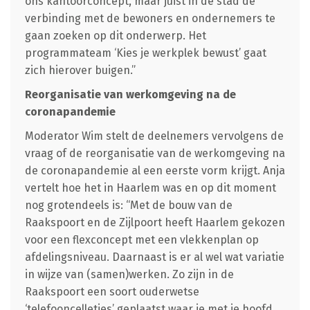
ons kantoorconcept, maar juist in de stad de
verbinding met de bewoners en ondernemers te
gaan zoeken op dit onderwerp. Het
programmateam ‘Kies je werkplek bewust’ gaat
zich hierover buigen.”
Reorganisatie van werkomgeving na de
coronapandemie
Moderator Wim stelt de deelnemers vervolgens de
vraag of de reorganisatie van de werkomgeving na
de coronapandemie al een eerste vorm krijgt. Anja
vertelt hoe het in Haarlem was en op dit moment
nog grotendeels is: “Met de bouw van de
Raakspoort en de Zijlpoort heeft Haarlem gekozen
voor een flexconcept met een vlekkenplan op
afdelingsniveau. Daarnaast is er al wel wat variatie
in wijze van (samen)werken. Zo zijn in de
Raakspoort een soort ouderwetse
‘telefooncelletjes’ geplaatst waar je met je hoofd