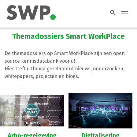
search
Toggl
navig
Themadossiers Smart WorkPlace
De themadossiers op Smart WorkPlace zijn een open
source kennisdatabank voor u!
Hier treft u thema gerelateerd nieuws, onderzoeken,
whitepapers, projecten en blogs.
Arbo-regelgeving
Digitalisering