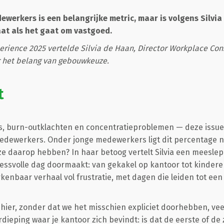
werkers is een belangrijke metric, maar is volgens Silvia
aat als het gaat om vastgoed.
rience 2025 vertelde Silvia de Haan, Director Workplace Cons
r het belang van gebouwkeuze.
t
, burn-outklachten en concentratieproblemen — deze issu
dewerkers. Onder jonge medewerkers ligt dit percentage n
e daarop hebben? In haar betoog vertelt Silvia een meeslep
ssvolle dag doormaakt: van gekakel op kantoor tot kindere
kenbaar verhaal vol frustratie, met dagen die leiden tot een 
ier, zonder dat we het misschien expliciet doorhebben, veel 
rdieping waar je kantoor zich bevindt: is dat de eerste of d