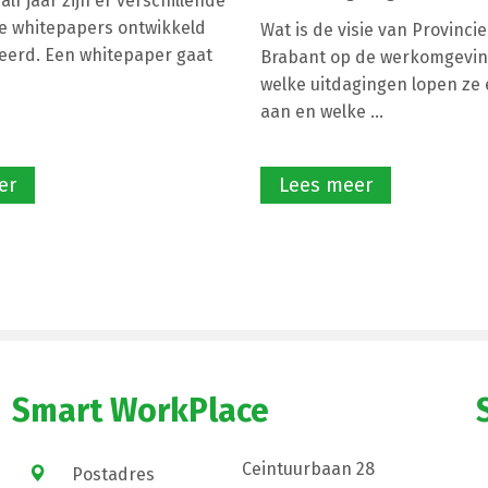
lf jaar zijn er verschillende
e whitepapers ontwikkeld
Wat is de visie van Provinci
eerd. Een whitepaper gaat
Brabant op de werkomgevin
welke uitdagingen lopen ze e
aan en welke ...
er
Lees meer
Smart WorkPlace
Ceintuurbaan 28
Postadres