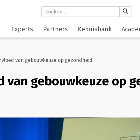
search
Experts
Partners
Kennisbank
Acade
nvloed van gebouwkeuze op gezondheid
ed van gebouwkeuze op g