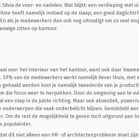
Silvia de voor- en nadelen. Wat blijkt: een verdieping met uit
ritme heeft namelijk invloed op de slaap; een goed daglichtrit
 En als je medewerkers dan ook nog uitnodigt om zo veel mog
euwige zitten op kantoor.
rhaal over het interieur van het kantoor, want ook daar kwam
n. 59% van de medewerkers werkt namelijk liever thuis, met 
us gehaald worden kost je namelijk tweederde van je productiv
m die focus weer te herpakken. Door de omgeving aan te vu
l een stap in de juiste richting. Maar ook akoestiek, powern
e onderwerpen die vaak onderbelicht blijven. Gemiddeld wor
. Om de rest de mogelijkheid te geven toch uitgerust aan he
 populairder.
 dat dit niet alleen een HR- of architectenprobleem moet zijn. 