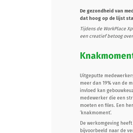
De gezondheid van mede
dat hoog op de lijst st
Tijdens de WorkPlace Xpe
een creatief betoog ove
Knakmomen
Uitgeputte medewerkers
meer dan 19% van de me
invloed kan gebouwkeuz
medewerker die een stre
moeten en files. Een her
‘knakmoment’.
De werkomgeving heeft h
bijvoorbeeld naar de ve