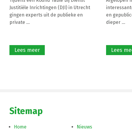
Tijdens een Round Table bij Dienst
Afgelopen ha
Justitiële Inrichtingen (DJI) in Utrecht
interessant
gingen experts uit de publieke en
en gepublic
private ...
dieper ...
Lees meer
Lees me
Sitemap
Home
Nieuws