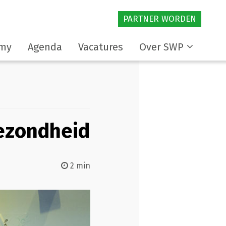
PARTNER WORDEN
my
Agenda
Vacatures
Over SWP
ezondheid
2 min