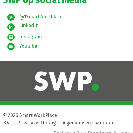
SWP op social media
@1SmartWorkPlace
LinkedIn
Instagram
Youtube
© 2026 Smart WorkPlace
B.V.
|
Privacyverklaring
|
Algemene voorwaarden