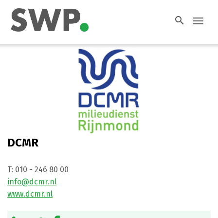
search
Toggl
navig
DCMR
T:
010 - 246 80 00
info@dcmr.nl
www.dcmr.nl