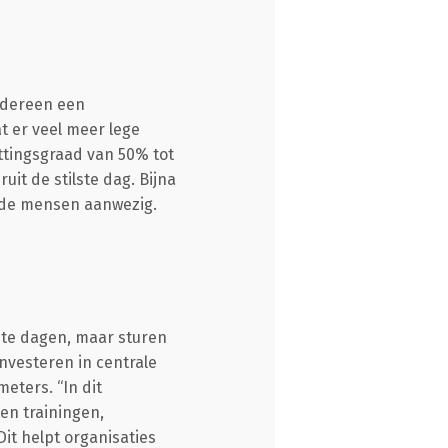
iedereen een
t er veel meer lege
ettingsgraad van 50% tot
uit de stilste dag. Bijna
n de mensen aanwezig.
ste dagen, maar sturen
nvesteren in centrale
ters. “In dit
en trainingen,
it helpt organisaties