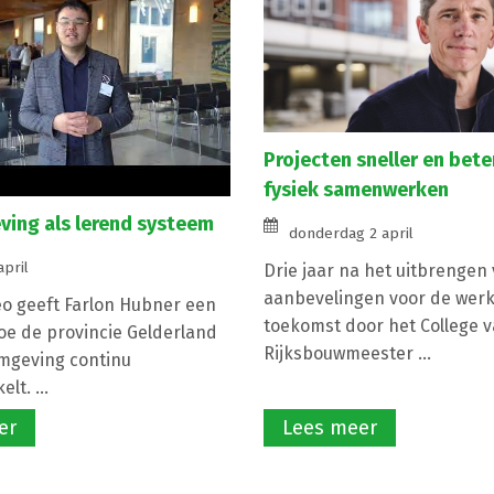
Projecten sneller en bete
fysiek samenwerken
ing als lerend systeem
donderdag 2 april
april
Drie jaar na het uitbrengen
aanbevelingen voor de werk
eo geeft Farlon Hubner een
toekomst door het College 
hoe de provincie Gelderland
Rijksbouwmeester ...
mgeving continu
lt. ...
er
Lees meer