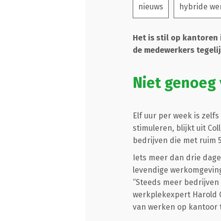
nieuws
hybride we
Het is stil op kantoren
de medewerkers tegelij
Niet genoeg
Elf uur per week is zel
stimuleren, blijkt uit 
bedrijven die met ruim 
Iets meer dan drie dag
levendige werkomgeving 
“Steeds meer bedrijven 
werkplekexpert Harold C
van werken op kantoor te