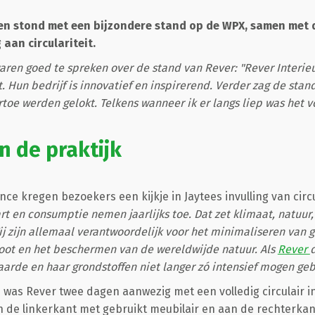
en stond met een bijzondere stand op de WPX, samen met 
 aan circulariteit.
aren goed te spreken over de stand van Rever: "Rever Interie
 Hun bedrijf is innovatief en inspirerend. Verder zag de stand 
oe werden gelokt. Telkens wanneer ik er langs liep was het v
in de praktijk
e kregen bezoekers een kijkje in Jaytees invulling van circu
t en consumptie nemen jaarlijks toe. Dat zet klimaat, natuur
 zijn allemaal verantwoordelijk voor het minimaliseren van g
oot en het beschermen van de wereldwijde natuur. Als
Rever
d
aarde en haar grondstoffen niet langer zó intensief mogen geb
was Rever twee dagen aanwezig met een volledig circulair in
 de linkerkant met gebruikt meubilair en aan de rechterkan