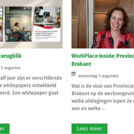
terugblik
WorkPlace Inside: Provin
Brabant
5 augustus
woensdag 5 augustus
lf jaar zijn er verschillende
e whitepapers ontwikkeld
Wat is de visie van Provinci
eerd. Een whitepaper gaat
Brabant op de werkomgevin
welke uitdagingen lopen ze e
aan en welke ...
er
Lees meer