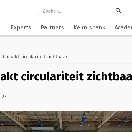
search
Experts
Partners
Kennisbank
Acade
 maakt circulariteit zichtbaar
kt circulariteit zichtbaa
023