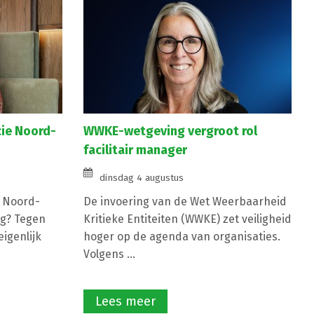
cie Noord-
WWKE-wetgeving vergroot rol
facilitair manager
dinsdag 4 augustus
e Noord-
De invoering van de Wet Weerbaarheid
g? Tegen
Kritieke Entiteiten (WWKE) zet veiligheid
igenlijk
hoger op de agenda van organisaties.
Volgens ...
Lees meer