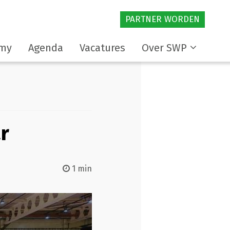
PARTNER WORDEN
my
Agenda
Vacatures
Over SWP
r
1 min