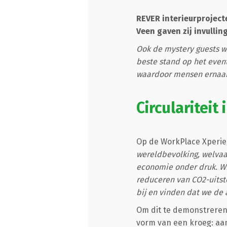
REVER interieurproject
Veen gaven zij invulling
Ook de mystery guests w
beste stand op het event.
waardoor mensen ernaart
Circulariteit 
Op de WorkPlace Xperienc
wereldbevolking, welvaar
economie onder druk. Wij
reduceren van CO2-uitst
bij en vinden dat we de 
Om dit te demonstreren 
vorm van een kroeg: aan