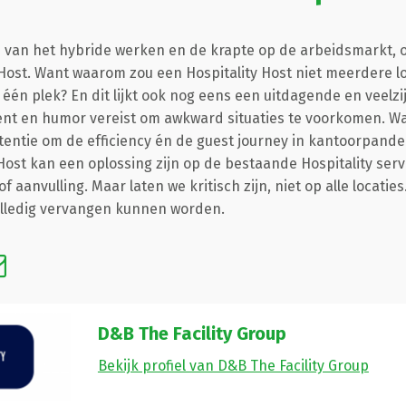
 van het hybride werken en de krapte op de arbeidsmarkt, o
ost. Want waarom zou een Hospitality Host niet meerdere loc
n plek? En dit lijkt ook nog eens een uitdagende en veelzijd
ent en humor vereist om awkward situaties te voorkomen. Wat
entie om de efficiency én de guest journey in kantoorpande
ost kan een oplossing zijn op de bestaande Hospitality servi
f aanvulling. Maar laten we kritisch zijn, niet op alle locatie
volledig vervangen kunnen worden.
D&B The Facility Group
Bekijk profiel van D&B The Facility Group