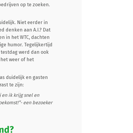
edrijven op te zoeken.
delijk. Niet eerder in
eed denken aan A.I.? Dat
den in het WTC, dachten
ge humor. Tegelijkertijd
e testdag werd dan ook
het weer of het
as duidelijk en gasten
st te zijn:
en ik krijg snel en
toekomst!”- een bezoeker
and?