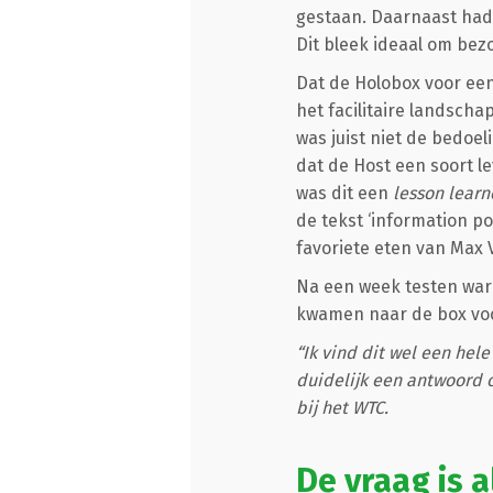
gestaan. Daarnaast hadd
Dit bleek ideaal om bez
Dat de Holobox voor een 
het facilitaire landscha
was juist niet de bedoe
dat de Host een soort l
was dit een
lesson lear
de tekst ‘information p
favoriete eten van Max
Na een week testen ware
kwamen naar de box voor
“Ik vind dit wel een hele
duidelijk een antwoord 
bij het WTC.
De vraag is 