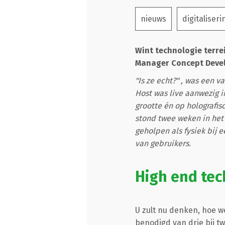
nieuws
digitaliseri
Wint technologie terre
Manager Concept Develo
"Is ze echt?" , was een 
Host was live aanwezig i
grootte én op holografi
stond twee weken in het 
geholpen als fysiek bij 
van gebruikers.
High end tec
U zult nu denken, hoe we
benodigd van drie bij 