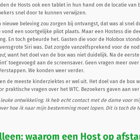
en de Hosts ook een tablet in hun hand om de locatie van b
oekers snel door te kunnen verwijzen.
nieuwe beleving zou zorgen bij ontvangst, dat was al snel dui
p vond een soortgelijke pilot plaats. Maar een Hostess die d
ling. En toch gebeurde het. Gasten die voor de Holobox ston
evensgrote Siri was. Dat zorgde vanzelfsprekend voor de nodi
ned
, want het doel van de box was niet duidelijk. Na de eerst
oint’ toegevoegd aan de screensaver. Geen vragen meer over 
 Verstappen. We konden weer verder.
n de meeste kinderziektes er wel uit. Het doel van de box w
 praktische vragen over het WTC. Bezoekers gaven aan verra
 leuke ontwikkeling. Ik heb echt contact met de dame voor mij 
over hoe ik naar mijn bestemming moet lopen. Dit is toch de 
alleen: waarom een Host op afst