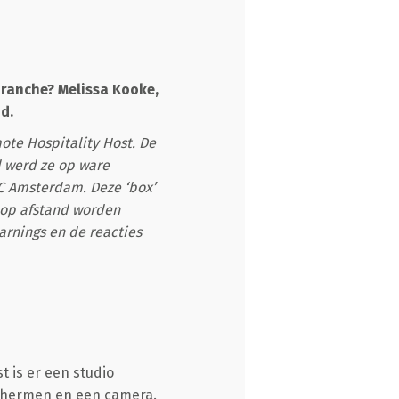
branche? Melissa Kooke,
d.
ote Hospitality Host. De
d werd ze op ware
TC Amsterdam. Deze ‘box’
d op afstand worden
arnings en de reacties
t is er een studio
schermen en een camera.