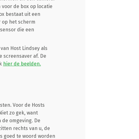
n voor de box op locatie
ox bestaat uit een
r op het scherm
 sensor die een
van Host Lindsey als
e screensaver af. De
jk
hier de beelden.
esten. Voor de Hosts
Niet zo gek, want
in de omgeving. De
zitten rechts van u, de
kers goed te woord worden