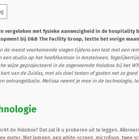
ng
in vergeleken met fysieke aanwezigheid in de hospitality 
pment bij D&B The Facility Group, testte het vorige maan
van de meest voorkomende vragen tijdens een test met een rem
n een studio op het hoofdkantoor in Amstelveen. Tegelijkertij
sche wijze geprojecteerd in de zogenoemde Holobox bij het W
hart van de Zuidas, met als doel testen of gasten net zo goe
een ontvangstbalie. Melissa neemt je mee in de technologie, le
hnologie
rkt de Holobox? Dat zal ik u proberen uit te leggen. Allereers
twee meter. Met lampen, een white-screen, microfoon, twee 