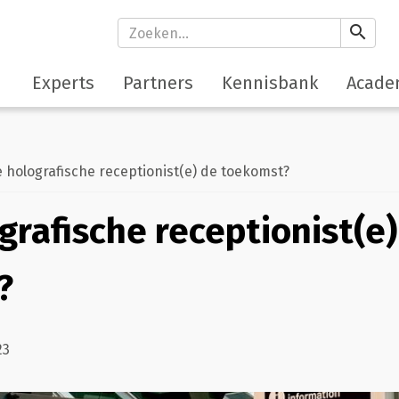
search
Experts
Partners
Kennisbank
Acade
 holografische receptionist(e) de toekomst?
grafische receptionist(e)
?
23