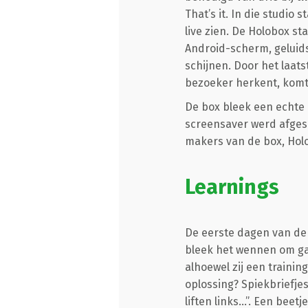
That’s it. In die studio
live zien. De Holobox s
Android-scherm, geluid
schijnen. Door het laat
bezoeker herkent, komt 
De box bleek een echte 
screensaver werd afgesp
makers van de box, Hol
Learnings
De eerste dagen van de 
bleek het wennen om gas
alhoewel zij een traini
oplossing? Spiekbriefjes
liften links...”. Een be