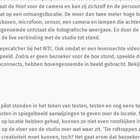
 staat de Host voor de camera en kan zij zichzelf én de persoo
taat op een ontvangstlocatie. De meer dan twee meter hoge b
sboxen, microfoon, sensor, een camera en lampen die achte
stgenoemde ontstaat die holografische weergave. En door de
de live verbinding met de studio tot stand.
eyecatcher bij het WTC. Ook omdat er een levensechte video 
eeld. Zodra er geen bezoeker voor de box stond, speelde d
oconnects, hebben bovengenoemde in beeld gebracht. Beki
pilot stonden in het teken van testen, testen en nog eens t
ten in spiegelbeeld aanwijzingen te geven over de locatie. 
ng op locatie hebben gehad, kunnen ze niet even rondkijken 
 op de vloer van de studio over wat waar zit. “De roltrappen 
etje creativiteit moet kunnen, toch? Het gaat erom dat bezoe