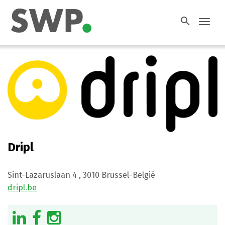
search
Toggl
navig
Dripl
Sint-Lazaruslaan 4
,
3010 Brussel-België
dripl.be