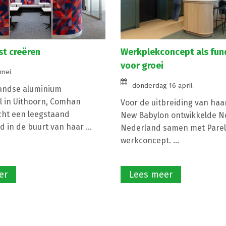
st creëren
Werkplekconcept als fu
voor groei
 mei
donderdag 16 april
andse aluminium
 in Uithoorn, Comhan
Voor de uitbreiding van haa
cht een leegstaand
New Babylon ontwikkelde N
 in de buurt van haar ...
Nederland samen met Parell
werkconcept. ...
er
Lees meer