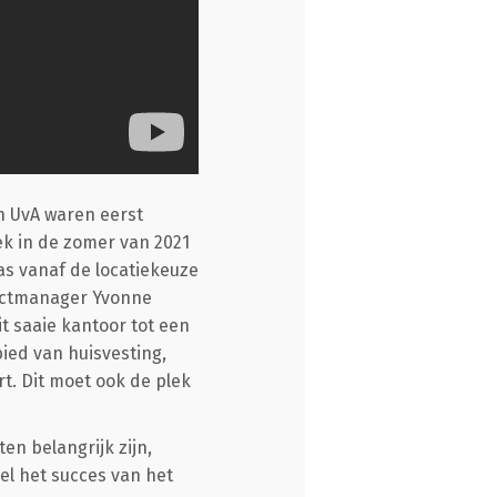
n UvA waren eerst
k in de zomer van 2021
as vanaf de locatiekeuze
jectmanager Yvonne
it saaie kantoor tot een
bied van huisvesting,
rt. Dit moet ook de plek
ten belangrijk zijn,
l het succes van het