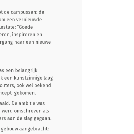
tot de campussen: de
t om een vernieuwde
Aestate: “Goede
ren, inspireren en
ergang naar een nieuwe
as een belangrijk
k een kunstzinnige laag
Wouters, ook wel bekend
concept gekomen.
aald. De ambitie was
en werd omschreven als
ters aan de slag gegaan.
t gebouw aangebracht: