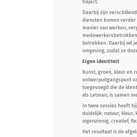
traject.
Daarbij zijn verschille
diensten komen verder v
manier van werken, ver
medewerkersbetrokkenhe
betrekken. Daarbij wil 
omgeving, zodat ze dez
Eigen identiteit
Kunst, groen, kleur en 
ontwerpuitgangspunt van
toegevoegd die de identi
als Letman, is samen m
In twee sessies heeft h
duidelijk: natuur, kleur
eigenzinnig, creatief, f
Het resultaat is de af