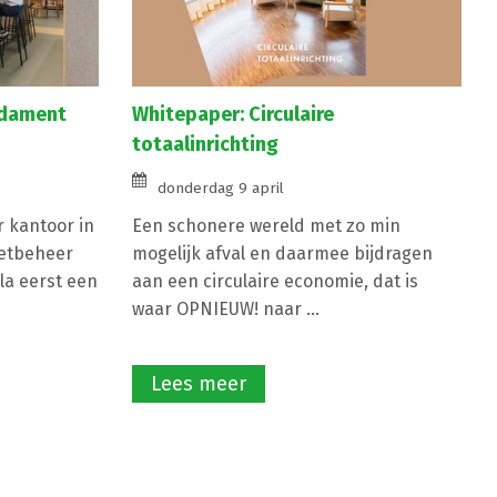
Whitepaper: Circulaire
ndament
totaalinrichting
donderdag 9 april
Een schonere wereld met zo min
r kantoor in
mogelijk afval en daarmee bijdragen
etbeheer
aan een circulaire economie, dat is
a eerst een
waar OPNIEUW! naar ...
Lees meer