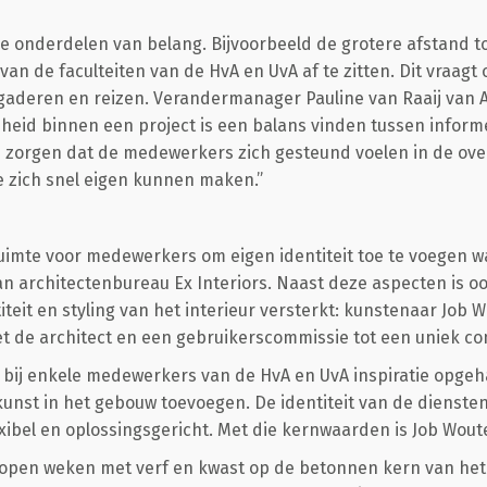
nde onderdelen van belang. Bijvoorbeeld de grotere afstand 
an de faculteiten van de HvA en UvA af te zitten. Dit vraag
gaderen en reizen. Verandermanager Pauline van Raaij van 
id binnen een project is een balans vinden tussen informe
je zorgen dat de medewerkers zich gesteund voelen in de ov
e zich snel eigen kunnen maken.”
ruimte voor medewerkers om eigen identiteit toe te voegen w
 architectenbureau Ex Interiors. Naast deze aspecten is oo
teit en styling van het interieur versterkt: kunstenaar Job 
et de architect en een gebruikerscommissie tot een uniek 
ij bij enkele medewerkers van de HvA en UvA inspiratie opgeh
, kunst in het gebouw toevoegen. De identiteit van de dienst
lexibel en oplossingsgericht. Met die kernwaarden is Job Wou
gelopen weken met verf en kwast op de betonnen kern van he