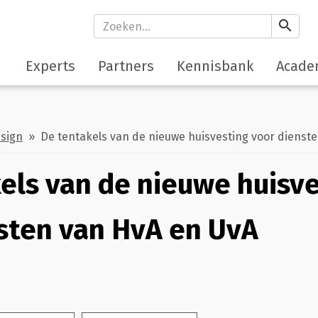
search
Experts
Partners
Kennisbank
Acade
esign
» De tentakels van de nieuwe huisvesting voor dienst
els van de nieuwe huisv
sten van HvA en UvA