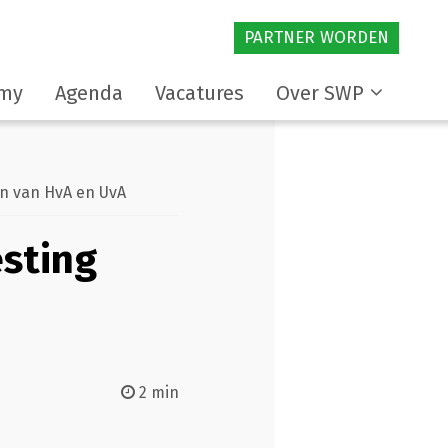
PARTNER WORDEN
my
Agenda
Vacatures
Over SWP
en van HvA en UvA
esting
2 min