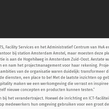
, Facility Services en het Administratief Centrum van HvA e
antoor bij station Amsterdam Amstel, maar moesten deze ple
atie is aan de Hogehilweg in Amsterdam Zuid-Oost. Aestate w
ken en nam het projectmanagement voor haar rekening. Pro
 ambities van de organisatie waren duidelijk: transformeer d
de diensten, een place to be! Met de laatste inzichten op ge
ospitality maken we een werkomgeving die verrast en inspiree
zelf nieuwe concepten en producten kunnen testen.”
bij het verandertraject. Hoewel de inrichting en ICT-facilitei
op medewerkers hun omgeving gebruiken voor een groot dee