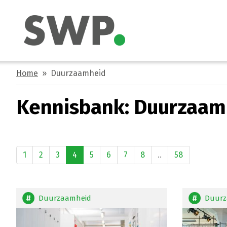
Home
» Duurzaamheid
Kennisbank: Duurzaam
1
2
3
4
5
6
7
8
..
58
Duurzaamheid
Duurz