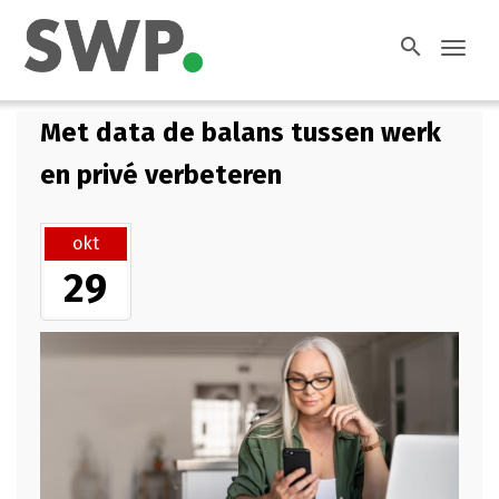
search
Toggl
navig
Met data de balans tussen werk
en privé verbeteren
okt
29