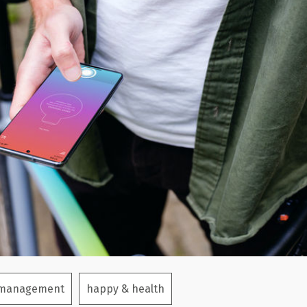
 management
happy & health