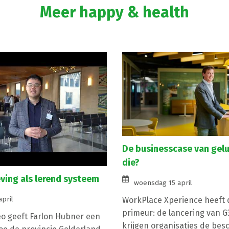
Meer happy & health
De businesscase van gelu
die?
ing als lerend systeem
woensdag 15 april
april
WorkPlace Xperience heeft d
primeur: de lancering van 
eo geeft Farlon Hubner een
krijgen organisaties de bes