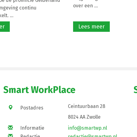
hoe de provincie Gelderland
over een ...
mgeving continu
lt. ...
er
Lees meer
Smart WorkPlace
Ceintuurbaan 28
Postadres
8024 AA Zwolle
Informatie
info@smartwp.nl
Redactie
redactie@smartwp.nl