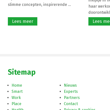
inkijkje in 
slimme concepten, inspirerende ...
haar werko
doorontwikke
Lees meer
Lees me
Sitemap
Home
Nieuws
Smart
Experts
Work
Partners
Place
Contact
Health
Privacy & cookies