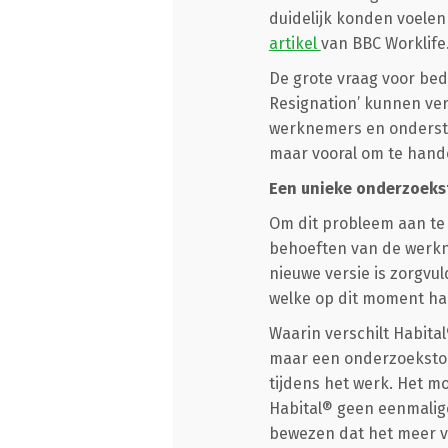
duidelijk konden voele
artikel
van BBC Worklife
De grote vraag voor bed
Resignation’ kunnen ver
werknemers en ondersteu
maar vooral om te hand
Een unieke onderzoeks
Om dit probleem aan te 
behoeften van de werk
nieuwe versie is zorgv
welke op dit moment har
Waarin verschilt Habita
maar een onderzoekstoo
tijdens het werk. Het m
Habital® geen eenmalig
bewezen dat het meer va