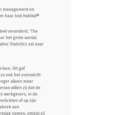
sen management en
m haar tool Habital®
eel veranderd. ‘The
ar het grote aantal
bor Statistics zal naar
rken. Dit gaf
 zo ook het evenwicht
langer alleen maar
rvan willen zij dat de
n werkgevers, in de
lichten of op zijn
gebrek aan
ntslag namen, omdat zij