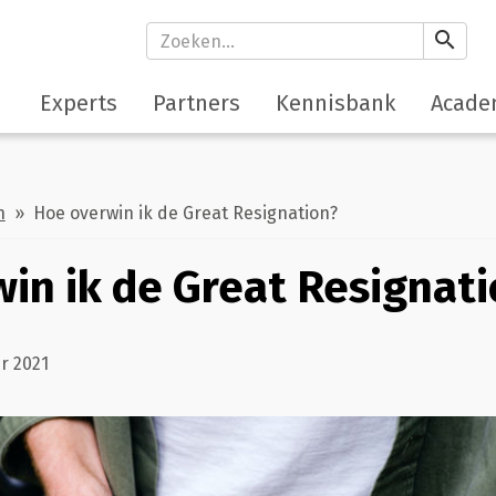
search
Experts
Partners
Kennisbank
Acade
h
» Hoe overwin ik de Great Resignation?
in ik de Great Resignati
r 2021