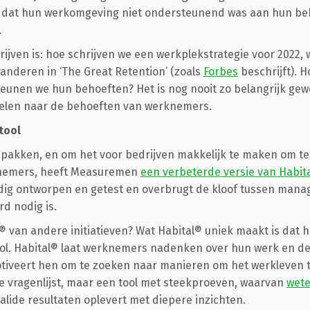
n dat hun werkomgeving niet ondersteunend was aan hun be
.
rijven is: hoe schrijven we een werkplekstrategie voor 2022,
anderen in ‘The Great Retention’ (zoals
Forbes
beschrijft). 
nen we hun behoeften? Het is nog nooit zo belangrijk gewe
elen naar de behoeften van werknemers.
tool
pakken, en om het voor bedrijven makkelijk te maken om te 
nemers, heeft Measuremen
een verbeterde versie van Habit
uldig ontworpen en getest en overbrugt de kloof tussen ma
d nodig is.
l® van andere initiatieven? Wat Habital® uniek maakt is dat 
l. Habital® laat werknemers nadenken over hun werk en de
otiveert hen om te zoeken naar manieren om het werkleven t
e vragenlijst, maar een tool met steekproeven, waarvan
wete
lide resultaten oplevert met diepere inzichten.