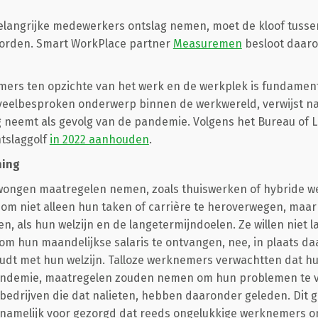
elangrijke medewerkers ontslag nemen, moet de kloof tus
orden. Smart WorkPlace partner
Measuremen
besloot daaro
ers ten opzichte van het werk en de werkplek is fundament
 veelbesproken onderwerp binnen de werkwereld, verwijst na
neemt als gevolg van de pandemie. Volgens het Bureau of La
tslaggolf
in 2022 aanhouden
.
ning
ongen maatregelen nemen, zoals thuiswerken of hybride we
om niet alleen hun taken of carrière te heroverwegen, maar
n, als hun welzijn en de langetermijndoelen. Ze willen niet 
om hun maandelijkse salaris te ontvangen, nee, in plaats daa
udt met hun welzijn. Talloze werknemers verwachtten dat hu
andemie, maatregelen zouden nemen om hun problemen te ver
bedrijven die dat nalieten, hebben daaronder geleden. Dit 
 namelijk voor gezorgd dat reeds ongelukkige werknemers o