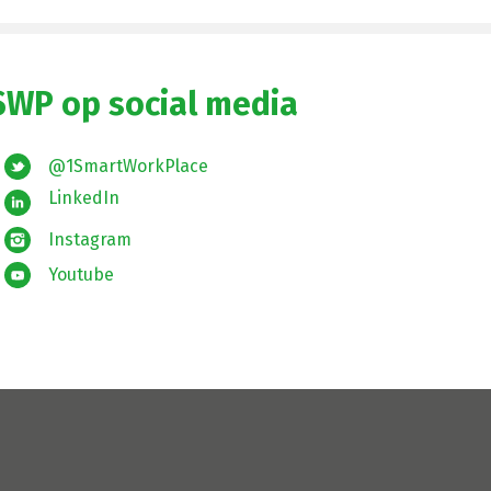
SWP op social media
@1SmartWorkPlace
LinkedIn
Instagram
Youtube