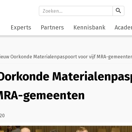
search
Experts
Partners
Kennisbank
Acade
euw Oorkonde Materialenpaspoort voor vijf MRA-gemeente
Oorkonde Materialenpas
f MRA-gemeenten
020