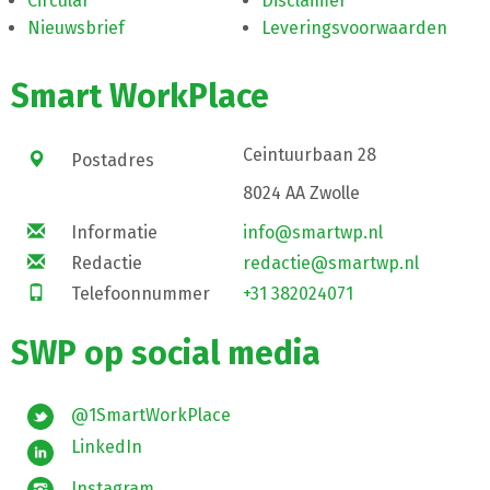
Circular
Disclaimer
Nieuwsbrief
Leveringsvoorwaarden
Smart WorkPlace
Ceintuurbaan 28
Postadres
8024 AA Zwolle
Informatie
info@smartwp.nl
Redactie
redactie@smartwp.nl
Telefoonnummer
+31 382024071
SWP op social media
@1SmartWorkPlace
LinkedIn
Instagram