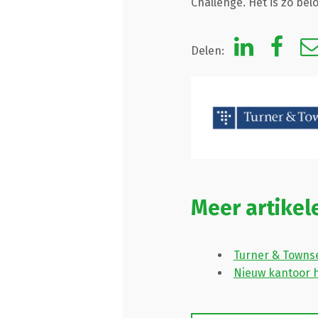
Challenge. Het is zo bel
Delen:
Meer artike
Turner & Towns
Nieuw kantoor h