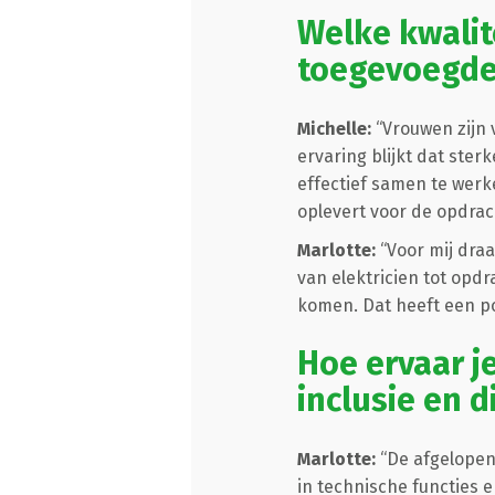
Welke kwalit
toegevoegde
Michelle:
“Vrouwen zijn 
ervaring blijkt dat st
effectief samen te werk
oplevert voor de opdrac
Marlotte:
“Voor mij dra
van elektricien tot opd
komen. Dat heeft een pos
Hoe ervaar j
inclusie en d
Marlotte:
“De afgelopen
in technische functies 