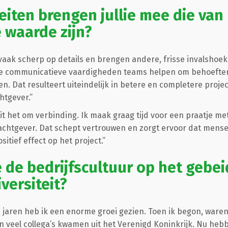
eiten brengen jullie mee die van
 waarde zijn?
vaak scherp op details en brengen andere, frisse invalshoeke
erke communicatieve vaardigheden teams helpen om behoeften
en. Dat resulteert uiteindelijk in betere en completere proj
htgever.”
ait het om verbinding. Ik maak graag tijd voor een praatje m
rachtgever. Dat schept vertrouwen en zorgt ervoor dat mensen
itief effect op het project.”
e de bedrijfscultuur op het gebei
iversiteit?
 jaren heb ik een enorme groei gezien. Toen ik begon, ware
en veel collega’s kwamen uit het Verenigd Koninkrijk. Nu he