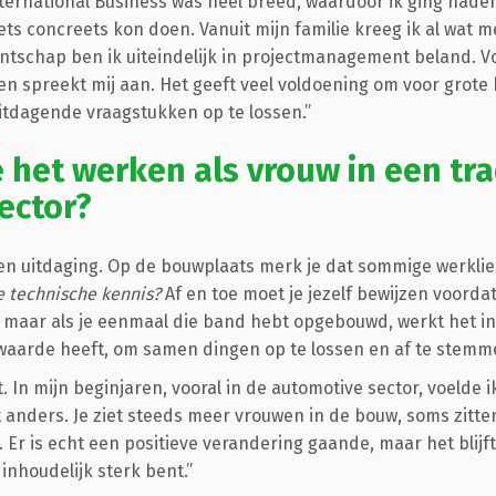
nternational Business was heel breed, waardoor ik ging nade
ts concreets kon doen. Vanuit mijn familie kreeg ik al wat m
tschap ben ik uiteindelijk in projectmanagement beland. V
en spreekt mij aan. Het geeft veel voldoening om voor grote
uitdagende vraagstukken op te lossen.”
e het werken als vrouw in een tra
ector?
en uitdaging. Op de bouwplaats merk je dat sommige werklie
de technische kennis?
Af en toe moet je jezelf bewijzen voorda
, maar als je eenmaal die band hebt opgebouwd, werkt het in 
l waarde heeft, om samen dingen op te lossen en af te stemm
. In mijn beginjaren, vooral in de automotive sector, voelde i
t anders. Je ziet steeds meer vrouwen in de bouw, soms zitte
Er is echt een positieve verandering gaande, maar het blijft
 inhoudelijk sterk bent.”