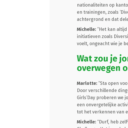
nationaliteiten op kanto
en trainingen, zoals ‘Di
achtergrond en dat dele
Michelle:
“Het kan altij
initiatieven zoals Dive
voelt, ongeacht wie je b
Wat zou je j
overwegen o
Marlotte:
“Sta open voo
Door verschillende dingen
Girls’Day proberen we 
een onvergetelijke activi
tot het verkennen van e
Michelle:
“Durf, heb zel