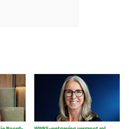
cie Noord-
WWKE-wetgeving vergroot rol