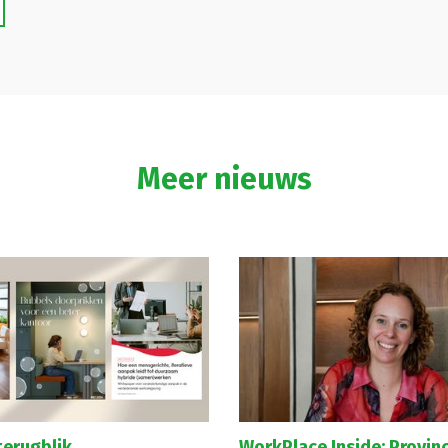
Meer nieuws
terugblik
WorkPlace Inside: Provin