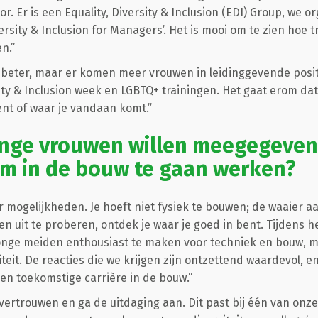
or. Er is een Equality, Diversity & Inclusion (EDI) Group, w
versity & Inclusion for Managers’. Het is mooi om te zien hoe 
n.”
d beter, maar er komen meer vrouwen in leidinggevende posi
rsity & Inclusion week en LGBTQ+ trainingen. Het gaat erom d
ent of waar je vandaan komt.”
onge vrouwen willen meegegeven
m in de bouw te gaan werken?
r mogelijkheden. Je hoeft niet fysiek te bouwen; de waaier aa
 uit te proberen, ontdek je waar je goed in bent. Tijdens het 
jonge meiden enthousiast te maken voor techniek en bouw, 
teit. De reacties die we krijgen zijn ontzettend waardevol, en 
en toekomstige carrière in de bouw.”
fvertrouwen en ga de uitdaging aan. Dit past bij één van onz