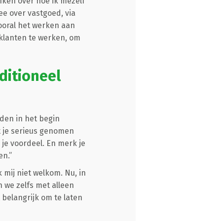
nken over hoe ik mezelf
ee over vastgoed, via
ooral het werken aan
 klanten te werken, om
ditioneel
den in het begin
t je serieus genomen
je voordeel. En merk je
en.”
k mij niet welkom. Nu, in
n we zelfs met alleen
 belangrijk om te laten