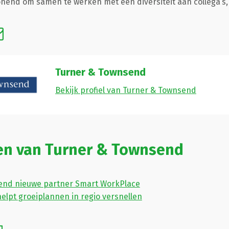
onend om samen te werken met een diversiteit aan collega’s, j
Turner & Townsend
Bekijk profiel van Turner & Townsend
len van Turner & Townsend
end nieuwe partner Smart WorkPlace
elpt groeiplannen in regio versnellen