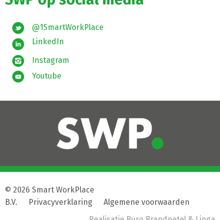
@1SmartWorkPlace
LinkedIn
Instagram
Youtube
© 2026 Smart WorkPlace
B.V.
|
Privacyverklaring
|
Algemene voorwaarden
Realisatie
Buro Brandnetel
& Linga