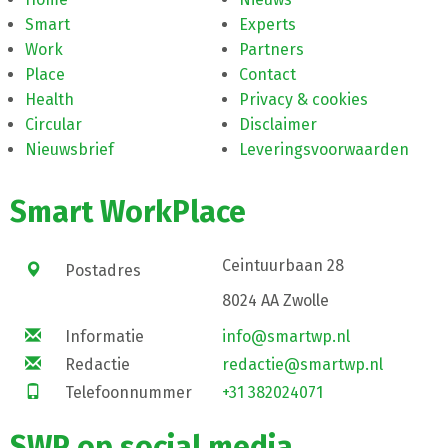
Smart
Experts
Work
Partners
Place
Contact
Health
Privacy & cookies
Circular
Disclaimer
Nieuwsbrief
Leveringsvoorwaarden
Smart WorkPlace
Ceintuurbaan 28
Postadres
8024 AA Zwolle
Informatie
info@smartwp.nl
Redactie
redactie@smartwp.nl
Telefoonnummer
+31 382024071
SWP op social media