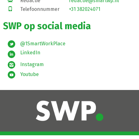
Redactie
redactie@smartwp.nl
Telefoonnummer
+31 382024071
SWP op social media
@1SmartWorkPlace
LinkedIn
Instagram
Youtube