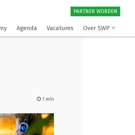
PARTNER WORDEN
my
Agenda
Vacatures
Over SWP
1 min