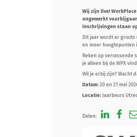
Wij zijn live! WorkPlac
ongemerkt voorbijgaan.
inschrijvingen staan op
Dit jaar wordt er groots
en meer hoogtepunten i
Reken op verrassende sp
je alleen bij de WPX vind
Wil je erbij zijn? Wacht 
Datum:
20 en 21 mei 202
Locatie:
Jaarbeurs Utre
Delen: