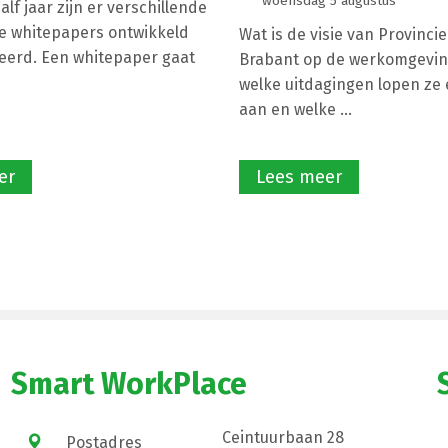
woensdag 5 augustus
lf jaar zijn er verschillende
e whitepapers ontwikkeld
Wat is de visie van Provinci
eerd. Een whitepaper gaat
Brabant op de werkomgevin
welke uitdagingen lopen ze e
aan en welke ...
er
Lees meer
Smart WorkPlace
Ceintuurbaan 28
Postadres