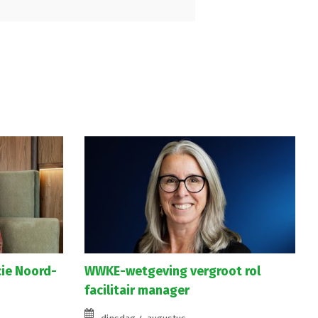
cie Noord-
WWKE-wetgeving vergroot rol
facilitair manager