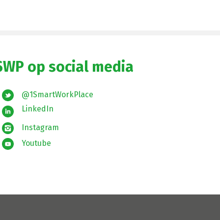
SWP op social media
@1SmartWorkPlace
LinkedIn
Instagram
Youtube