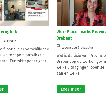
terugblik
WorkPlace Inside: Provin
Brabant
5 augustus
woensdag 5 augustus
lf jaar zijn er verschillende
e whitepapers ontwikkeld
Wat is de visie van Provinci
eerd. Een whitepaper gaat
Brabant op de werkomgevin
welke uitdagingen lopen ze e
aan en welke ...
er
Lees meer