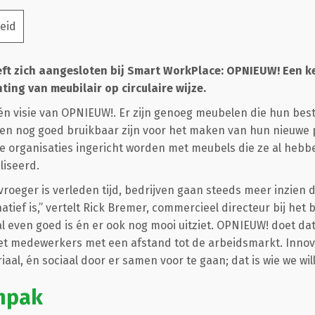
eid
ft zich aangesloten bij Smart WorkPlace: OPNIEUW! Een k
ting van meubilair op circulaire wijze.
gan én visie van OPNIEUW!. Er zijn genoeg meubelen die hun be
n nog goed bruikbaar zijn voor het maken van hun nieuwe 
 organisaties ingericht worden met meubels die ze al hebb
liseerd.
vroeger is verleden tijd, bedrijven gaan steeds meer inzien d
ief is,” vertelt Rick Bremer, commercieel directeur bij het bed
l even goed is én er ook nog mooi uitziet. OPNIEUW! doet dat.
 medewerkers met een afstand tot de arbeidsmarkt. Innova
al, én sociaal door er samen voor te gaan; dat is wie we will
anpak