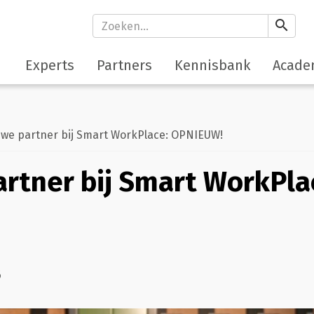
search
Experts
Partners
Kennisbank
Acade
e partner bij Smart WorkPlace: OPNIEUW!
rtner bij Smart WorkPla
!
6