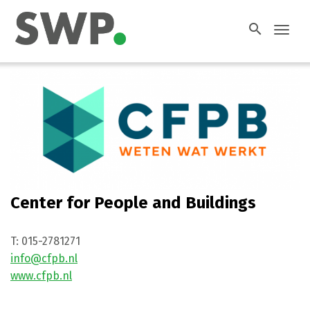
search
Toggl
navig
Center for People and Buildings
T:
015-2781271
info@cfpb.nl
www.cfpb.nl