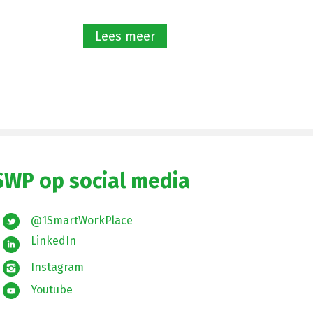
Lees meer
SWP op social media
@1SmartWorkPlace
LinkedIn
Instagram
Youtube