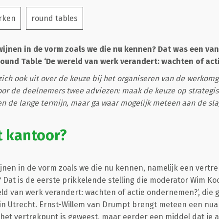
rken
round tables
ijnen in de vorm zoals we die nu kennen? Dat was een van
ound Table ‘De wereld van werk verandert: wachten of act
ich ook uit over de keuze bij het organiseren van de werkomg
or de deelnemers twee adviezen: maak de keuze op strategisc
en de lange termijn, maar ga waar mogelijk meteen aan de sla
t kantoor?
jnen in de vorm zoals we die nu kennen, namelijk een vert
Dat is de eerste prikkelende stelling die moderator Wim Koo
ld van werk verandert: wachten of actie ondernemen?’, die 
y in Utrecht. Ernst-Willem van Drumpt brengt meteen een nu
 het vertrekpunt is geweest, maar eerder een middel dat je a