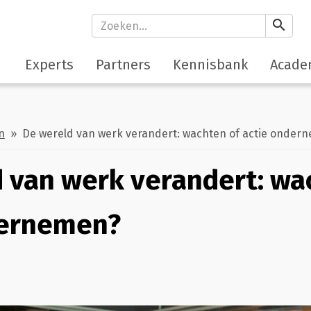
search
Experts
Partners
Kennisbank
Acade
n
» De wereld van werk verandert: wachten of actie onder
 van werk verandert: wa
dernemen?