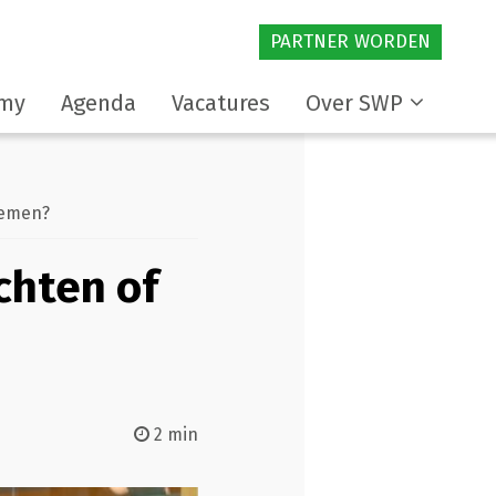
PARTNER WORDEN
my
Agenda
Vacatures
Over SWP
nemen?
chten of
2 min