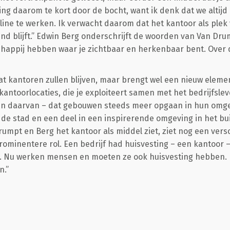
lling daarom te kort door de bocht, want ik denk dat we altijd
ine te werken. Ik verwacht daarom dat het kantoor als plek 
d blijft.” Edwin Berg onderschrijft de woorden van Van Drump
chappij hebben waar je zichtbaar en herkenbaar bent. Over 
t kantoren zullen blijven, maar brengt wel een nieuw elemen
antoorlocaties, die je exploiteert samen met het bedrijfsle
en daarvan – dat gebouwen steeds meer opgaan in hun omgev
 de stad en een deel in een inspirerende omgeving in het bu
rumpt en Berg het kantoor als middel ziet, ziet nog een vers
ominentere rol. Een bedrijf had huisvesting – een kantoor 
. Nu werken mensen en moeten ze ook huisvesting hebben. D
n.”