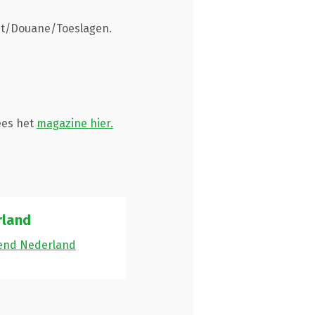
st/Douane/Toeslagen.
ees het
magazine hier.
rland
mend Nederland