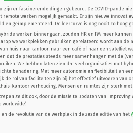
ar zijn er fascinerende dingen gebeurd. De COVID-pandemie 
t remote werken mogelijk gemaakt. Er zijn nieuwe innovati
d en geïmplementeerd. De leercurve is nog nooit zo hoog g
n hybride werken binnengaan, zouden HR en FM meer kunne
arop we werkplekken gebruiken gerelateerd wordt aan de m
n huis naar kantoor, naar een café of naar een satelliet w
zien dat de prestaties steeds meer samenhangen met de (ve
ruiken. We hebben laten zien dat veel organisaties met hyb
hte benadering. Met meer autonomie en flexibiliteit en een 
 de rol van faciliteiten zijn bij het effectief uitvoeren van 
thuis-kantoor verhouding. Mensen en ruimtes zijn sterk met
epen ze dit ook, door de missie te updaten van ‘improving 
e worldwide’.
 en de revolutie van de werkplek in de zesde editie van het