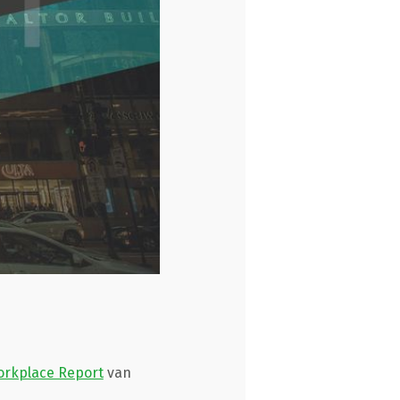
orkplace Report
van