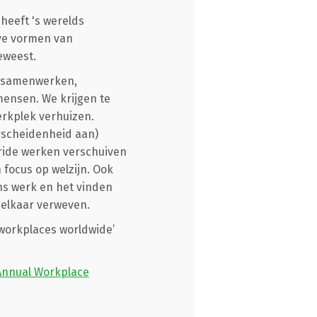
heeft 's werelds
eve vormen van
eweest.
n samenwerken,
ensen. We krijgen te
erkplek verhuizen.
rscheidenheid aan)
ride werken verschuiven
focus op welzijn. Ook
ons werk en het vinden
 elkaar verweven.
workplaces worldwide’
Annual Workplace