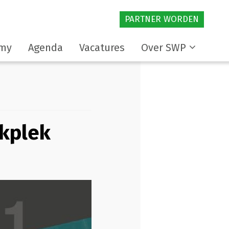
PARTNER WORDEN
my
Agenda
Vacatures
Over SWP
rkplek