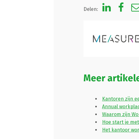
Delen:
Meer artike
Kantoren zijn e
Annual workpla
Waarom zijn Wor
Hoe start je me
Het kantoor wor