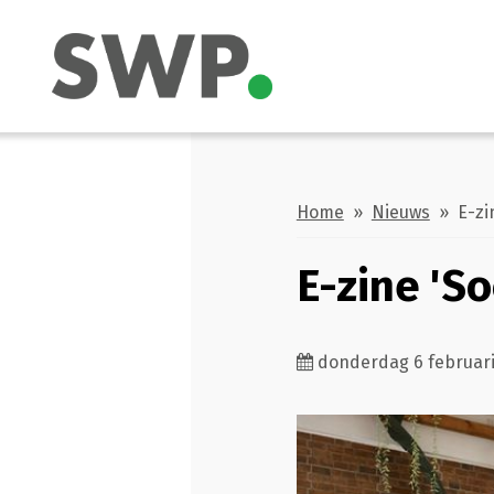
Home
»
Nieuws
» E-zin
E-zine 'S
donderdag 6 februari