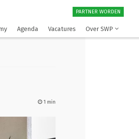
PARTNER WORDEN
my
Agenda
Vacatures
Over SWP
1 min