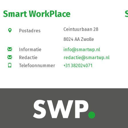
Smart WorkPlace
Ceintuurbaan 28
Postadres
8024 AA Zwolle
Informatie
info@smartwp.nl
Redactie
redactie@smartwp.nl
Telefoonnummer
+31 382024071