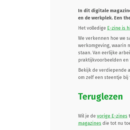
In dit digitale magazi
en de werkplek. Een th
Het volledige
E-zine is h
We verkennen hoe we sa
werkomgeving, waarin ni
staan. Van eerlijke arbe
praktijkvoorbeelden en 
Bekijk de verdiepende ar
om zelf een steentje bij
Teruglezen
Wil je de
vorige E-zines
t
magazines
die tot nu to