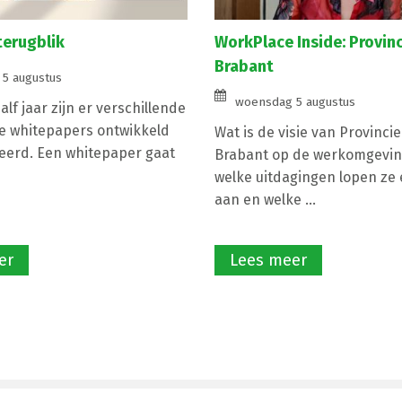
terugblik
WorkPlace Inside: Provin
Brabant
5 augustus
woensdag 5 augustus
lf jaar zijn er verschillende
e whitepapers ontwikkeld
Wat is de visie van Provinci
eerd. Een whitepaper gaat
Brabant op de werkomgevin
welke uitdagingen lopen ze e
aan en welke ...
er
Lees meer