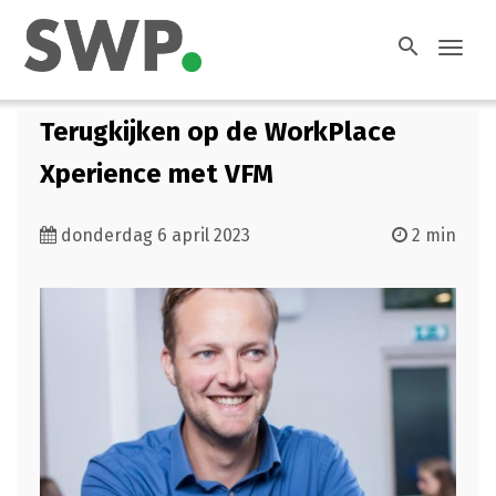
search
Toggl
navig
Terugkijken op de WorkPlace
Xperience met VFM
donderdag 6 april 2023
2 min