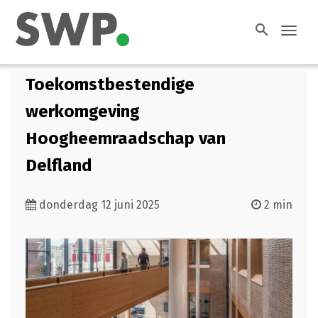
search
Toggl
navig
Toekomstbestendige
werkomgeving
Hoogheemraadschap van
Delfland
donderdag 12 juni 2025
2 min