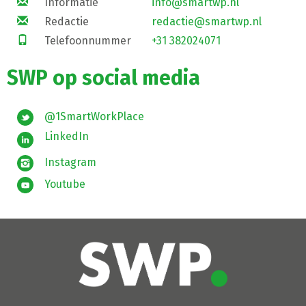
Informatie
info@smartwp.nl
Redactie
redactie@smartwp.nl
Telefoonnummer
+31 382024071
SWP op social media
@1SmartWorkPlace
LinkedIn
Instagram
Youtube