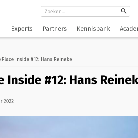
search
Experts
Partners
Kennisbank
Acade
Place Inside #12: Hans Reineke
 Inside #12: Hans Reine
r 2022