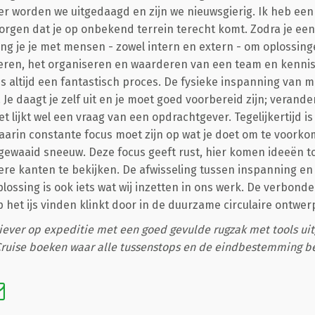
ier worden we uitgedaagd en zijn we nieuwsgierig. Ik heb een
zorgen dat je op onbekend terrein terecht komt. Zodra je een
ring je je met mensen - zowel intern en extern - om oplossin
eren, het organiseren en waarderen van een team en kennis
s altijd een fantastisch proces. De fysieke inspanning van
 Je daagt je zelf uit en je moet goed voorbereid zijn; verande
et lijkt wel een vraag van een opdrachtgever. Tegelijkertijd i
rin constante focus moet zijn op wat je doet om te voorkom
opgewaaid sneeuw. Deze focus geeft rust, hier komen ideeën to
re kanten te bekijken. De afwisseling tussen inspanning en
lossing is ook iets wat wij inzetten in ons werk. De verbond
p het ijs vinden klinkt door in de duurzame circulaire ontwe
iever op expeditie met een goed gevulde rugzak met tools uit
ruise boeken waar alle tussenstops en de eindbestemming be