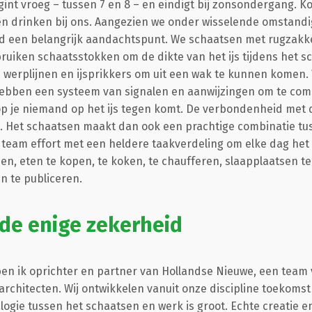
int vroeg – tussen 7 en 8 – en eindigt bij zonsondergang. Ko
ten drinken bij ons. Aangezien we onder wisselende omstan
eid een belangrijk aandachtspunt. We schaatsen met rugzak
ruiken schaatsstokken om de dikte van het ijs tijdens het 
 werplijnen en ijsprikkers om uit een wak te kunnen komen.
hebben een systeem van signalen en aanwijzingen om te comm
p je niemand op het ijs tegen komt. De verbondenheid met 
. Het schaatsen maakt dan ook een prachtige combinatie tu
team effort met een heldere taakverdeling om elke dag het 'b
en, eten te kopen, te koken, te chaufferen, slaapplaatsen te
n te publiceren.
de enige zekerheid
 ben ik oprichter en partner van Hollandse Nieuwe, een team
architecten. Wij ontwikkelen vanuit onze discipline toekomst
ogie tussen het schaatsen en werk is groot. Echte creatie e