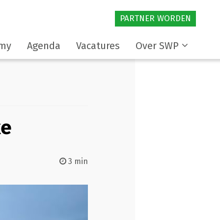
PARTNER WORDEN
my
Agenda
Vacatures
Over SWP
ke
3 min