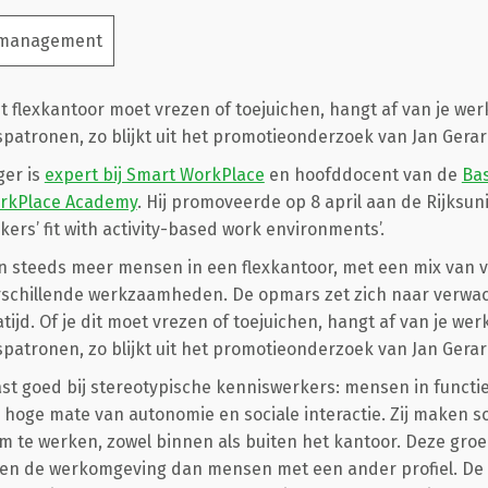
 management
t flexkantoor moet vrezen of toejuichen, hangt af van je wer
patronen, zo blijkt uit het promotieonderzoek van Jan Ger
ger is
expert bij Smart WorkPlace
en hoofddocent van de
Bas
rkPlace Academy
. Hij promoveerde op 8 april aan de Rijksun
rkers’ fit with activity-based work environments’.
n steeds meer mensen in een flexkantoor, met een mix van v
rschillende werkzaamheden. De opmars zet zich naar verwach
ijd. Of je dit moet vrezen of toejuichen, hangt af van je wer
patronen, zo blijkt uit het promotieonderzoek van Jan Ger
t goed bij stereotypische kenniswerkers: mensen in functi
oge mate van autonomie en sociale interactie. Zij maken s
m te werken, zowel binnen als buiten het kantoor. Deze gro
en de werkomgeving dan mensen met een ander profiel. De