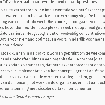
n ‘fit’ zich vertaalt naar tevredenheid en werkprestaties.
nog veel te verbeteren bij de implementatie van het flexconc
 ervaren tussen hun werk en hun werkomgeving. De belang
ing van concentratiewerk. Hiervoor zijn doorgaans veel te w
r. Bovendien worden deze plekken vaak niet optimaal gebr
ale barrières. Het gevolg is dat er veelvuldig concentratiew
at is voor niemand optimaal en vooral hinderlijk voor mens
 aan privacy.
derzoek kunnen in de praktijk worden gebruikt om de werkom
pende behoeften binnen een organisatie. De coronatijd zal
ting zodanig veranderen, dat het flexkantoorconcept daar
succesvolle implementatie van het concept – gericht op ‘fit’ vo
nde mix van verschillende werk- en overlegplekken, gebase
van de mensen, het werk en de organisatie, en met aandach
n overeenstemming met wisselende taken en behoeften.
t van Jan Gerard Hoendervanger.