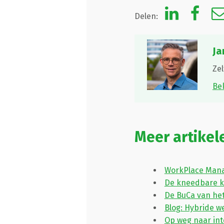
Delen:
Ja
Zel
Bek
Meer artikel
WorkPlace Man
De kneedbare 
De BuCa van he
Blog: Hybride we
Op weg naar int