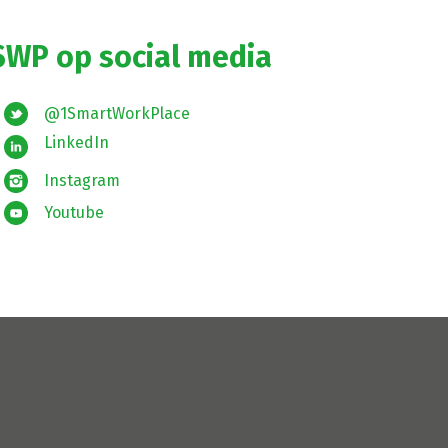
SWP op social media
@1SmartWorkPlace
LinkedIn
Instagram
Youtube