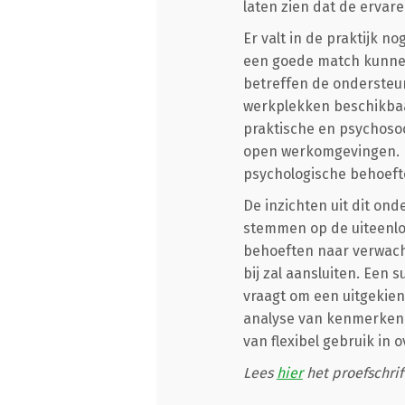
laten zien dat de ervare
Er valt in de praktijk 
een goede match kunnen
betreffen de ondersteun
werkplekken beschikbaa
praktische en psychosoci
open werkomgevingen. D
psychologische behoefte
De inzichten uit dit on
stemmen op de uiteenlo
behoeften naar verwach
bij zal aansluiten. Een 
vraagt om een uitgekie
analyse van kenmerken 
van flexibel gebruik i
Lees
hier
het proefschrif