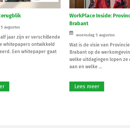
terugblik
WorkPlace Inside: Provin
Brabant
5 augustus
woensdag 5 augustus
lf jaar zijn er verschillende
e whitepapers ontwikkeld
Wat is de visie van Provinci
eerd. Een whitepaper gaat
Brabant op de werkomgevin
welke uitdagingen lopen ze e
aan en welke ...
er
Lees meer