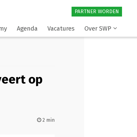
PARTNER WORDEN
my
Agenda
Vacatures
Over SWP
eert op
2 min