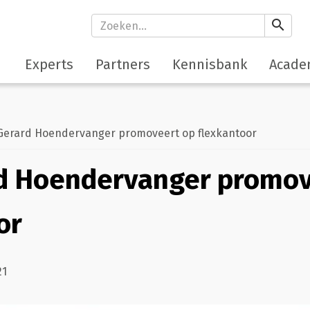
search
Experts
Partners
Kennisbank
Acade
erard Hoendervanger promoveert op flexkantoor
rd Hoendervanger promov
or
21