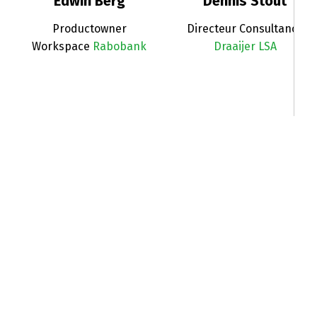
Edwin Berg
Dennis Stout
Productowner
Directeur Consultancy
Workspace
Rabobank
Draaijer LSA