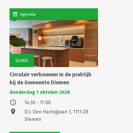
Agenda
Gratis
Circulair verbouwen in de praktijk
bij de Gemeente Diemen
donderdag 1 oktober 2026
access_time
14:30 - 17:00
location_on
D.J. Den Hartoglaan 1, 1111 ZB
Diemen