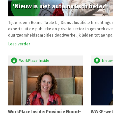
'Nieuw is niet automatisch beter'
Tijdens een Round Table bij Dienst Justitiële Inrichtinge
experts uit de publieke en private sector in gesprek ov
duurzaamheidsambities daadwerkelijk leiden tot aanpass
Lees verder
WorkPlace Inside
Nieuw
WorkPlace Inside: Provincie Noord-
WWKE-wetg