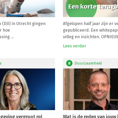
Een korte terugb
n (DJI) in Utrecht gingen
Afgelopen half jaar zijn er
er hoe
gepubliceerd. Een whitepape
ing ...
uitleg en inzichten. OPNIEUW,
Lees verder
s
Duurzaamheid
eving vergroot rol
Wat is de reden van jouw