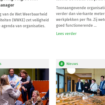
 manager
Toonaangevende organisatie
verder dan vierkante meter
ng van de Wet Weerbaarheid
werkplekken per fte. Zij we
iteiten (WWKE) zet veiligheid
goed functionerende ...
 agenda van organisaties.
Lees verder
s
Nieuws