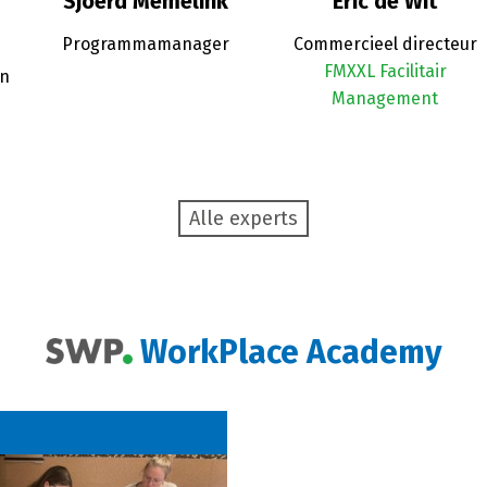
Sjoerd Memelink
Eric de Wit
Programmamanager
Commercieel directeur
FMXXL Facilitair
an
Management
Alle experts
WorkPlace Academy