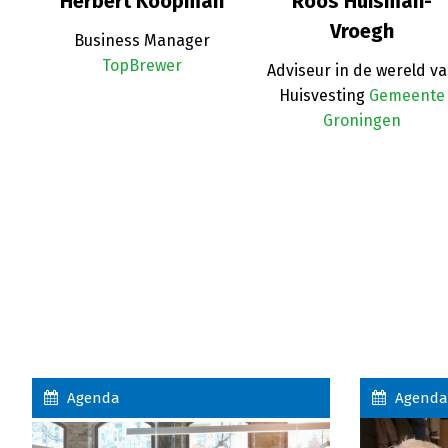
k
Herbert Koopman
Roos Huisman-
Vroegh
Business Manager
TopBrewer
Adviseur in de wereld v
Huisvesting
Gemeente
Groningen
Agenda
Agenda