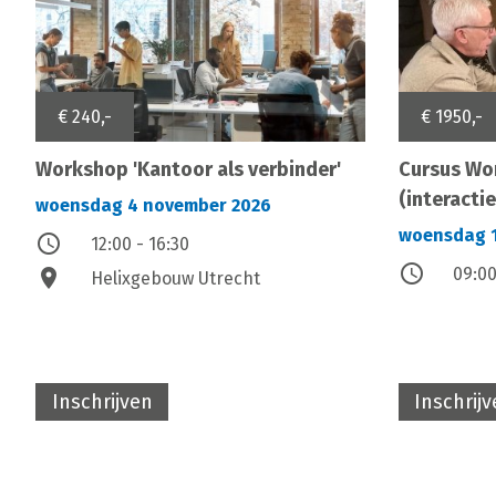
€ 240,-
€ 1950,-
Workshop 'Kantoor als verbinder'
Cursus Wo
(interactie
woensdag 4 november 2026
woensdag 1
access_time
12:00 - 16:30
access_time
09:00
location_on
Helixgebouw Utrecht
Inschrijven
Inschrij