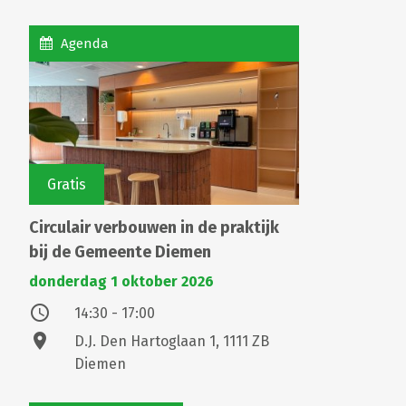
Agenda
Gratis
Circulair verbouwen in de praktijk
bij de Gemeente Diemen
donderdag 1 oktober 2026
access_time
14:30 - 17:00
location_on
D.J. Den Hartoglaan 1, 1111 ZB
Diemen