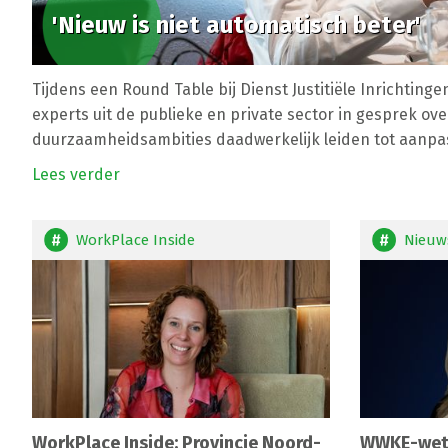
'Nieuw is niet automatisch beter'
Tijdens een Round Table bij Dienst Justitiële Inrichtinge
experts uit de publieke en private sector in gesprek ov
duurzaamheidsambities daadwerkelijk leiden tot aanpass
Lees verder
WorkPlace Inside
Nieuw
WorkPlace Inside: Provincie Noord-
WWKE-wetg