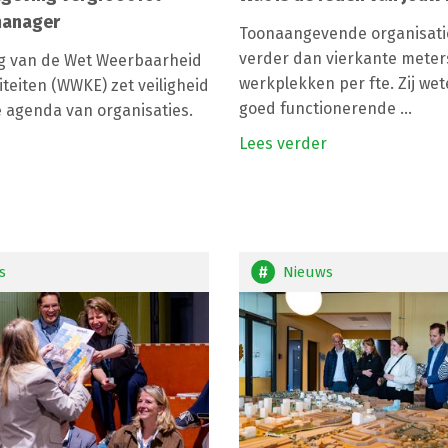
 manager
Toonaangevende organisatie
verder dan vierkante meter
ng van de Wet Weerbaarheid
werkplekken per fte. Zij we
iteiten (WWKE) zet veiligheid
goed functionerende ...
 agenda van organisaties.
Lees verder
s
Nieuws