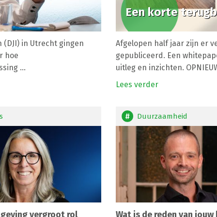
Een korte terugb
n (DJI) in Utrecht gingen
Afgelopen half jaar zijn er
er hoe
gepubliceerd. Een whitepape
ing ...
uitleg en inzichten. OPNIEUW,
Lees verder
s
Duurzaamheid
eving vergroot rol
Wat is de reden van jouw