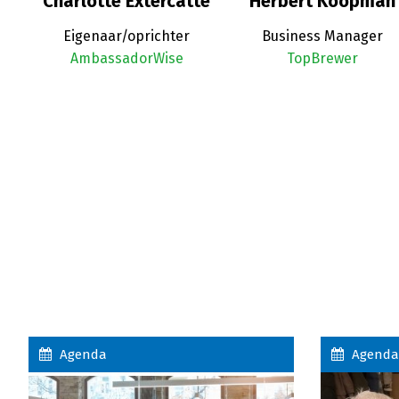
Charlotte Extercatte
Herbert Koopman
Eigenaar/oprichter
Business Manager
AmbassadorWise
TopBrewer
en
Agenda
Agenda