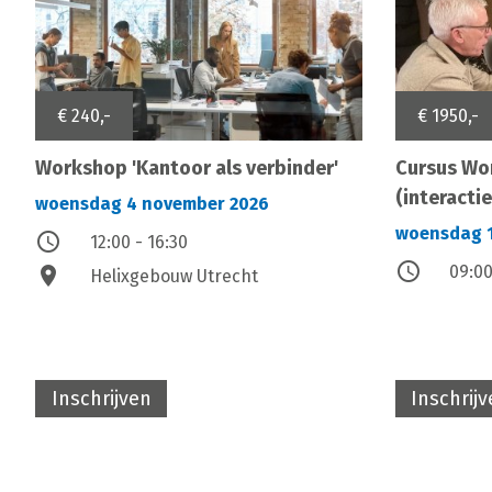
€ 240,-
€ 1950,-
Workshop 'Kantoor als verbinder'
Cursus Wo
(interactie
woensdag 4 november 2026
woensdag 1
access_time
12:00 - 16:30
access_time
09:00
location_on
Helixgebouw Utrecht
Inschrijven
Inschrij