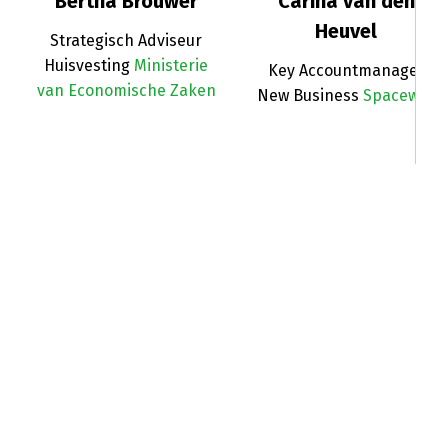
Bertha Brouwer
Carina van den
Heuvel
Strategisch Adviseur
Huisvesting
Ministerie
Key Accountmanager
van Economische Zaken
New Business
Spacewell